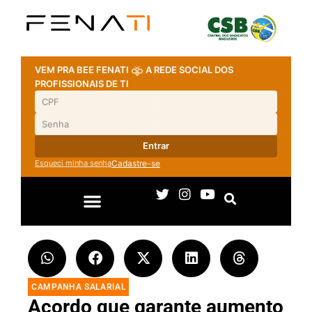
VEM PRA BEE FENATI
A REDE SOCIAL DOS
PROFISSIONAIS DE TI
Entrar
Esqueci minha senha
Cadastre-se
CAMPANHA SALARIAL
Acordo que garante aumento