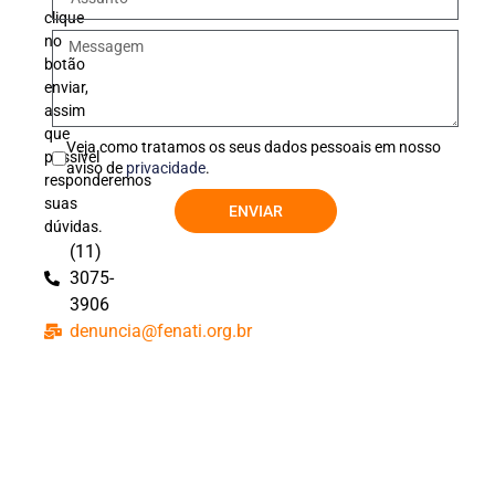
clique
no
botão
enviar,
assim
que
Veja como tratamos os seus dados pessoais em nosso
possível
aviso de
privacidade
.
responderemos
suas
ENVIAR
dúvidas.
(11)
3075-
3906
denuncia@fenati.org.br