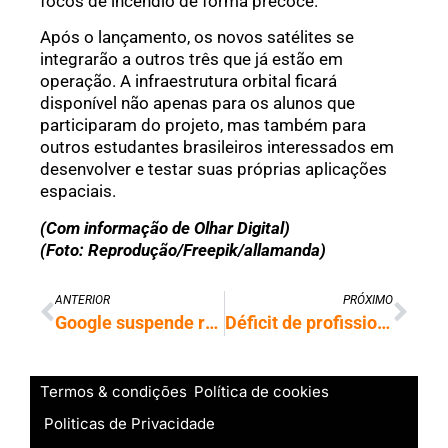
focos de incêndio de forma precoce.
Após o lançamento, os novos satélites se
integrarão a outros três que já estão em
operação. A infraestrutura orbital ficará
disponível não apenas para os alunos que
participaram do projeto, mas também para
outros estudantes brasileiros interessados em
desenvolver e testar suas próprias aplicações
espaciais.
(Com informação de Olhar Digital)
(Foto: Reprodução/Freepik/allamanda)
ANTERIOR
PRÓXIMO
Google suspende resumos de IA em buscas de saúde após respostas enganosas
Déficit de profissionais de TI expõe desafios do setor no Brasil
Termos & condições
Política de cookies
Politicas de Privacidade