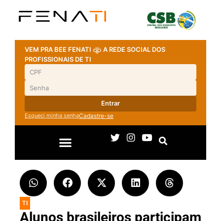
VEM PRA BEE FENATI
A REDE SOCIAL DOS
PROFISSIONAIS DE TI
Entrar
Esqueci minha senha
Cadastre-se
TI
Alunos brasileiros participam