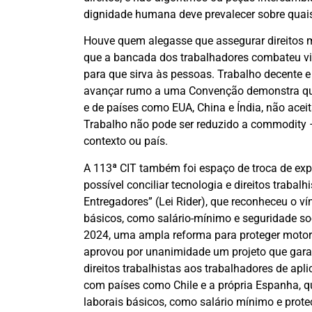
dignidade humana deve prevalecer sobre quais
Houve quem alegasse que assegurar direitos m
que a bancada dos trabalhadores combateu vigo
para que sirva às pessoas. Trabalho decente 
avançar rumo a uma Convenção demonstra que 
e de países como EUA, China e Índia, não acei
Trabalho não pode ser reduzido a commodity – 
contexto ou país.
A 113ª CIT também foi espaço de troca de exp
possível conciliar tecnologia e direitos traba
Entregadores” (Lei Rider), que reconheceu o v
básicos, como salário-mínimo e seguridade soci
2024, uma ampla reforma para proteger motor
aprovou por unanimidade um projeto que garant
direitos trabalhistas aos trabalhadores de apl
com países como Chile e a própria Espanha, q
laborais básicos, como salário mínimo e prote