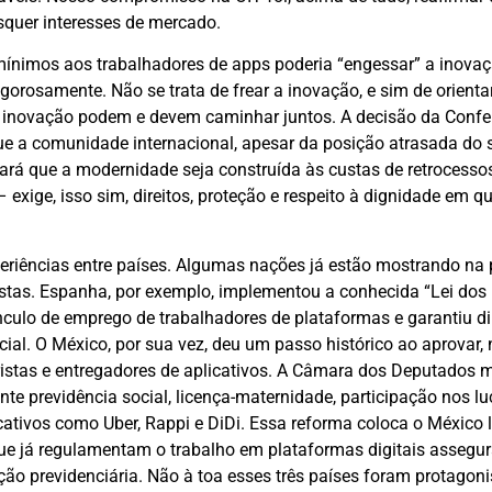
quer interesses de mercado.
ínimos aos trabalhadores de apps poderia “engessar” a inovaç
rosamente. Não se trata de frear a inovação, e sim de orienta
e inovação podem e devem caminhar juntos. A decisão da Confe
a comunidade internacional, apesar da posição atrasada do s
tará que a modernidade seja construída às custas de retrocessos
exige, isso sim, direitos, proteção e respeito à dignidade em q
eriências entre países. Algumas nações já estão mostrando na 
lhistas. Espanha, por exemplo, implementou a conhecida “Lei dos
ínculo de emprego de trabalhadores de plataformas e garantiu di
al. O México, por sua vez, deu um passo histórico ao aprovar, n
istas e entregadores de aplicativos. A Câmara dos Deputados 
e previdência social, licença-maternidade, participação nos lu
icativos como Uber, Rappi e DiDi. Essa reforma coloca o México 
ue já regulamentam o trabalho em plataformas digitais assegur
ção previdenciária. Não à toa esses três países foram protagon