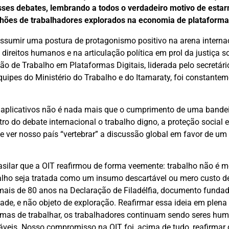
sses debates, lembrando a todos o verdadeiro motivo de estar
milhões de trabalhadores explorados na economia de plataforma
 assumir uma postura de protagonismo positivo na arena interna
direitos humanos e na articulação política em prol da justiça so
o de Trabalho em Plataformas Digitais, liderada pelo secretário
quipes do Ministério do Trabalho e do Itamaraty, foi constante
e aplicativos não é nada mais que o cumprimento de uma bandei
o do debate internacional o trabalho digno, a proteção social e
e ver nosso país “vertebrar” a discussão global em favor de um
asilar que a OIT reafirmou de forma veemente: trabalho não é m
balho seja tratada como um insumo descartável ou mero custo d
ais de 80 anos na Declaração de Filadélfia, documento fundad
ade, e não objeto de exploração. Reafirmar essa ideia em plena e
ormas de trabalhar, os trabalhadores continuam sendo seres h
iáveis. Nosso compromisso na OIT foi, acima de tudo, reafirmar 