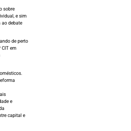
o sobre
vidual, e sim
a ao debate
ando de perto
ª CIT em
s
domésticos.
Reforma
ais
dade e
 da
tre capital e