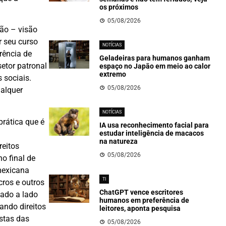
os próximos
05/08/2026
ão – visão
r seu curso
NOTÍCIAS
rência de
Geladeiras para humanos ganham
etor patronal
espaço no Japão em meio ao calor
extremo
 sociais.
05/08/2026
ualquer
NOTÍCIAS
prática que é
IA usa reconhecimento facial para
estudar inteligência de macacos
na natureza
reitos
05/08/2026
o final de
mexicana
TI
cros e outros
ChatGPT vence escritores
lado a lado
humanos em preferência de
ando direitos
leitores, aponta pesquisa
istas das
05/08/2026