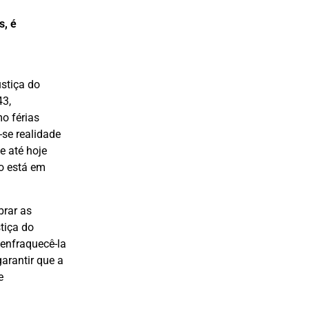
s, é
ustiça do
43,
o férias
-se realidade
e até hoje
o está em
brar as
tiça do
 enfraquecê-la
garantir que a
e