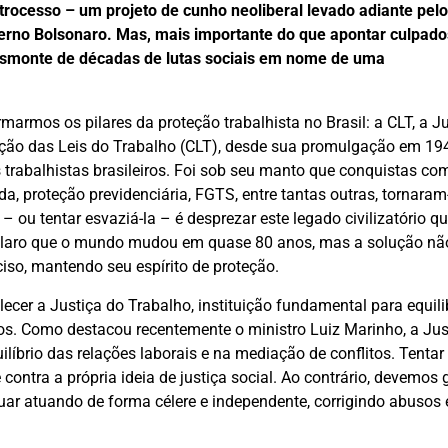
ocesso – um projeto de cunho neoliberal levado adiante pelo
rno Bolsonaro. Mas, mais importante do que apontar culpado
esmonte de décadas de lutas sociais em nome de uma
rmarmos os pilares da proteção trabalhista no Brasil: a CLT, a J
ação das Leis do Trabalho (CLT), desde sua promulgação em 19
trabalhistas brasileiros. Foi sob seu manto que conquistas com
da, proteção previdenciária, FGTS, entre tantas outras, tornaram
 ou tentar esvaziá-la – é desprezar este legado civilizatório qu
É claro que o mundo mudou em quase 80 anos, mas a solução nã
eciso, mantendo seu espírito de proteção.
ecer a Justiça do Trabalho, instituição fundamental para equili
ados. Como destacou recentemente o ministro Luiz Marinho, a Jus
ilíbrio das relações laborais e na mediação de conflitos. Tentar
contra a própria ideia de justiça social. Ao contrário, devemos 
nuar atuando de forma célere e independente, corrigindo abusos 