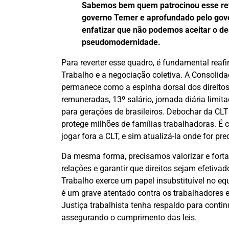
Sabemos bem quem patrocinou esse retr
governo Temer e aprofundado pelo gove
enfatizar que não podemos aceitar o d
pseudomodernidade.
Para reverter esse quadro, é fundamental reafi
Trabalho e a negociação coletiva. A Consolid
permanece como a espinha dorsal dos direitos 
remuneradas, 13º salário, jornada diária limita
para gerações de brasileiros. Debochar da CLT –
protege milhões de famílias trabalhadoras. 
jogar fora a CLT, e sim atualizá-la onde for pr
Da mesma forma, precisamos valorizar e fortal
relações e garantir que direitos sejam efetiv
Trabalho exerce um papel insubstituível no equ
é um grave atentado contra os trabalhadores e 
Justiça trabalhista tenha respaldo para conti
assegurando o cumprimento das leis.