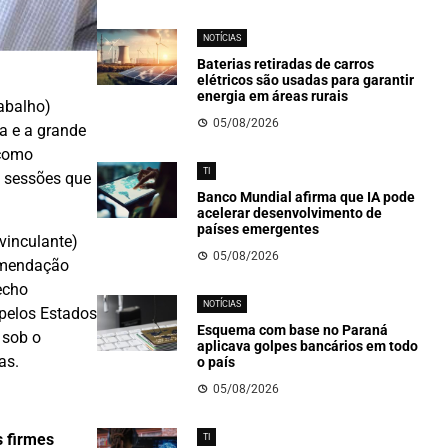
NOTÍCIAS
Baterias retiradas de carros
elétricos são usadas para garantir
energia em áreas rurais
abalho)
05/08/2026
a e a grande
 como
TI
– sessões que
Banco Mundial afirma que IA pode
acelerar desenvolvimento de
países emergentes
vinculante)
05/08/2026
omendação
fecho
NOTÍCIAS
 pelos Estados
Esquema com base no Paraná
 sob o
aplicava golpes bancários em todo
as.
o país
05/08/2026
s firmes
TI