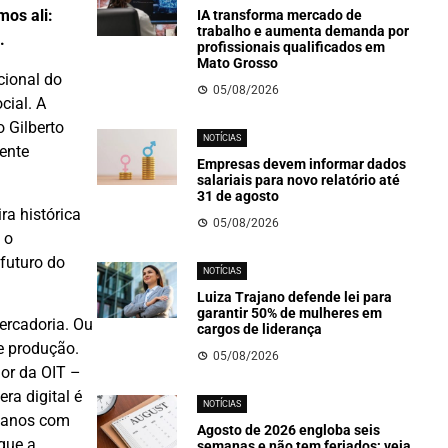
mos ali:
IA transforma mercado de
trabalho e aumenta demanda por
.
profissionais qualificados em
Mato Grosso
cional do
05/08/2026
cial. A
 Gilberto
NOTÍCIAS
mente
Empresas devem informar dados
salariais para novo relatório até
31 de agosto
ra histórica
05/08/2026
 o
 futuro do
NOTÍCIAS
Luiza Trajano defende lei para
garantir 50% de mulheres em
ercadoria. Ou
cargos de liderança
e produção.
05/08/2026
or da OIT –
ra digital é
NOTÍCIAS
umanos com
Agosto de 2026 engloba seis
que a
semanas e não tem feriados; veja