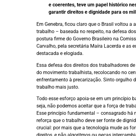
e coerentes, teve um papel histórico ne
garantir direitos e dignidade para os 
Em Genebra, ficou claro que o Brasil voltou a
trabalho – baseada no respeito, na defesa dos 
postura firme do Governo Brasileiro na Comissã
Carvalho, pela secretária Maíra Lacerda e as e
destacada e elogiada.
Essa defesa dos direitos dos trabalhadores d
do movimento trabalhista, recolocando no centr
enfrentamento à precarização. Sinto orgulho d
trabalho mais justo.
Todo esse esforço apoia-se em um princípio b
seja, não podemos aceitar que a força de tra
Esse princípio fundamental – consagrado há m
reforça que o trabalho deve ser fonte de dignid
crucial: por mais que a tecnologia mude as f
direitos, e não algoritmos ou peças intercamb