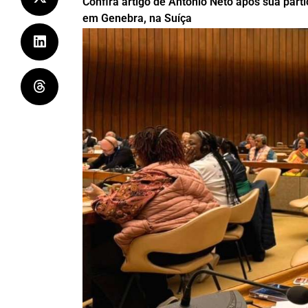
Confira artigo de Antonio Neto após sua part
em Genebra, na Suíça