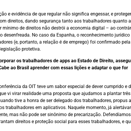
ão e evidência de que regular não significa engessar, e proteger
e com direitos, dando segurança tanto aos trabalhadores quanto
mínimo de direitos não destrói a economia digital – ao contrári
ação desenfreada. No caso da Espanha, o reconhecimento jurídico
dores (e, portanto, a relação é de emprego) foi confirmado pela
egislação protetiva.
rporar os trabalhadores de apps ao Estado de Direito, asseg
Cabe ao Brasil aprender com essas lições e adaptar o que for
nferência da OIT teve um sabor especial de dever cumprido e d
ue vi virar realidade uma proposta que ajudamos a plantar três
uando tive a honra de ser delegado dos trabalhadores, propus a
os trabalhadores em aplicativos. Naquele momento, já alertáva
scente, mas não pode ser sinônimo de precarização. Defendíamos
rantam direitos e proteção social para esses trabalhadores, e qu