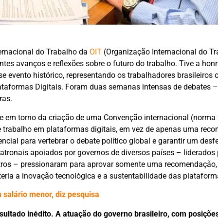
ernacional do Trabalho da
OIT
(Organização Internacional do Tr
es avanços e reflexões sobre o futuro do trabalho. Tive a honr
se evento histórico, representando os trabalhadores brasileiros
ataformas Digitais. Foram duas semanas intensas de debates 
ras.
e em torno da criação de uma Convenção internacional (norma 
trabalho em plataformas digitais, em vez de apenas uma rec
sencial para vertebrar o debate político global e garantir um des
atronais apoiados por governos de diversos países – liderados
utros – pressionaram para aprovar somente uma recomendação,
a a inovação tecnológica e a sustentabilidade das plataform
 salário menor, diz pesquisa
ultado inédito. A atuação do governo brasileiro, com posiçõe