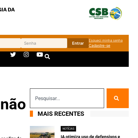
IA DA
Esqueci minha senha
Entrar
Cadastre-se
 não
MAIS RECENTES
NOTÍCIAS
IA otimiza uso de defensivos e