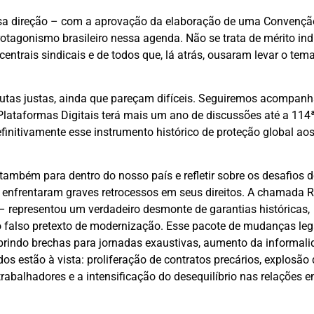
ssa direção – com a aprovação da elaboração de uma Convençã
otagonismo brasileiro nessa agenda. Não se trata de mérito indi
centrais sindicais e de todos que, lá atrás, ousaram levar o tem
autas justas, ainda que pareçam difíceis. Seguiremos acompanh
Plataformas Digitais terá mais um ano de discussões até a 114
initivamente esse instrumento histórico de proteção global ao
também para dentro do nosso país e refletir sobre os desafios 
os enfrentaram graves retrocessos em seus direitos. A chamada 
– representou um verdadeiro desmonte de garantias históricas,
 falso pretexto de modernização. Esse pacote de mudanças leg
 abrindo brechas para jornadas exaustivas, aumento da informali
dos estão à vista: proliferação de contratos precários, explosão
rabalhadores e a intensificação do desequilíbrio nas relações en