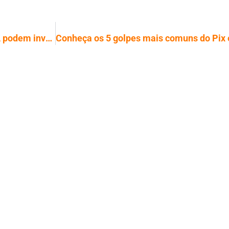
Efeito DeepSeek: Investidores dos EUA podem investir em IA na China