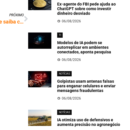
Ex-agente do FBI pede ajuda ao
ChatGPT sobre como investir
dinheiro desviado
PRÓXIMO
Conheça os 5 golpes mais comuns do Pix e saiba como se proteger
06/08/2026
TI
Modelos de IA podem se
autorreplicar em ambientes
conectados, aponta pesquisa
06/08/2026
NOTÍCIAS
Golpistas usam antenas falsas
para enganar celulares e enviar
mensagens fraudulentas
06/08/2026
NOTÍCIAS
IA otimiza uso de defensivos e
aumenta precisão no agronegócio