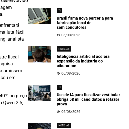
, desenvolvido
rdagem
TI
a.
Brasil firma nova parceria para
fabricação local de
enfrentará
semicondutores
a luta fácil,
06/08/2026
ng, analista
NOTÍCIAS
Inteligência artificial acelera
re fiscal
expansão da indústria do
esquisa
cibercrime
 assumissem
06/08/2026
ficou em
TI
Uso de IA para fiscalizar vestibular
 40% no preço
obriga 58 mil candidatos a refazer
 o Qwen 2.5,
prova
06/08/2026
NOTÍCIAS