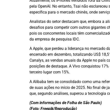
Atualmente, os iPhones vendidos fora da Chin
pela OpenAI. No entanto, Tsai não esclarece
específica para o mercado chinês, onde servi
Analistas do setor destacam que, embora a al
desafios para competir com outros gigantes ch
pois os concorrentes locais têm comercializad
da empresa de pesquisa IDC.
A Apple, que perdeu a liderança no mercado da
encerrado em dezembro, totalizando US$ 18,51
Canalys, as vendas anuais da Apple no país 
posições de destaque. A Vivo conquistou 17%
terceiro lugar com 15%.
A Alibaba tem se consolidado como uma referên
de suas ações no início de 2025. No final de 
que, segundo análises, superou a tecnologia 
(Com informações de Folha de São Paulo)
(Foto: Freepik/Reprodução)