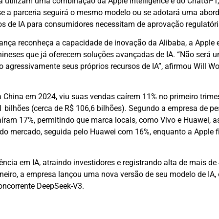
a utilizam uma combinação da Apple Intelligence e do ChatGPT
u se a parceria seguirá o mesmo modelo ou se adotará uma abo
ços de IA para consumidores necessitam de aprovação regulatóri
iança reconheça a capacidade de inovação da Alibaba, a Apple 
ineses que já oferecem soluções avançadas de IA. “Não será um
o agressivamente seus próprios recursos de IA”, afirmou Will Wo
 China em 2024, viu suas vendas caírem 11% no primeiro trimest
 bilhões (cerca de R$ 106,6 bilhões). Segundo a empresa de p
caíram 17%, permitindo que marca locais, como Vivo e Huawei,
 do mercado, seguida pelo Huawei com 16%, enquanto a Apple 
cia em IA, atraindo investidores e registrando alta de mais de
janeiro, a empresa lançou uma nova versão de seu modelo de IA,
concorrente DeepSeek-V3.