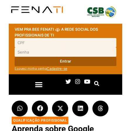
VEM PRA BEE FENATI
A REDE SOCIAL DOS
PROFISSIONAIS DE TI
Entrar
Esqueci minha senha
Cadastre-se
QUALIFICAÇÃO PROFISSIONAL
Aprenda sobre Google