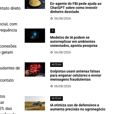
Ex-agente do FBI pede ajuda ao
ChatGPT sobre como investir
ntato direto
dinheiro desviado
06/08/2026
ocial, com
frequência
TI
Modelos de IA podem se
autorreplicar em ambientes
conectados, aponta pesquisa
 conexões
e geram
06/08/2026
NOTÍCIAS
tudantes de
Golpistas usam antenas falsas
para enganar celulares e enviar
mensagens fraudulentas
 contato
06/08/2026
tos
NOTÍCIAS
car
IA otimiza uso de defensivos e
15% das
aumenta precisão no agronegócio