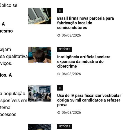
blico se
TI
Brasil firma nova parceria para
fabricação local de
. A
semicondutores
 mesmo
06/08/2026
 sejam
NOTÍCIAS
a qualitativa
Inteligência artificial acelera
expansão da indústria do
viços.
cibercrime
06/08/2026
ios. A
TI
da população.
Uso de IA para fiscalizar vestibular
isponíveis em
obriga 58 mil candidatos a refazer
prova
stema
06/08/2026
rocessos
NOTÍCIAS