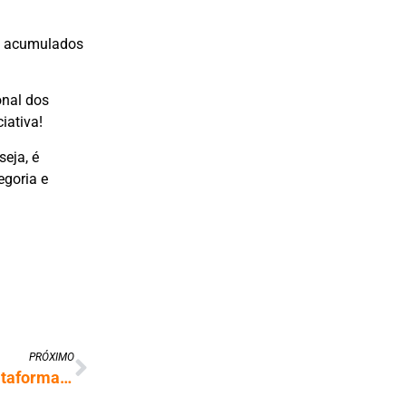
ais acumulados
onal dos
iativa!
seja, é
egoria e
PRÓXIMO
Estudantes paranaenses desenvolvem plataforma para acompanhar emissões e qualidade do ar em tempo real