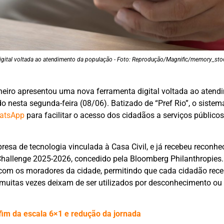
 digital voltada ao atendimento da população - Foto: Reprodução/Magnific/memory_st
aneiro apresentou uma nova ferramenta digital voltada ao atend
o nesta segunda-feira (08/06). Batizado de “Pref Rio”, o siste
atsApp
para facilitar o acesso dos cidadãos a serviços público
mpresa de tecnologia vinculada à Casa Civil, e já recebeu reconh
Challenge 2025-2026, concedido pela Bloomberg Philanthropies.
om os moradores da cidade, permitindo que cada cidadão rec
 muitas vezes deixam de ser utilizados por desconhecimento ou
im da escala 6×1 e redução da jornada