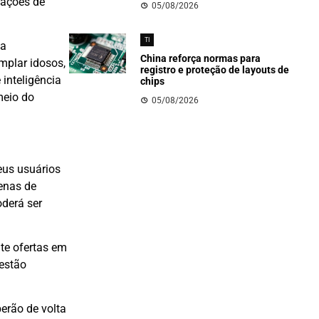
uações de
05/08/2026
TI
da
China reforça normas para
mplar idosos,
registro e proteção de layouts de
inteligência
chips
meio do
05/08/2026
eus usuários
enas de
derá ser
te ofertas em
 estão
erão de volta