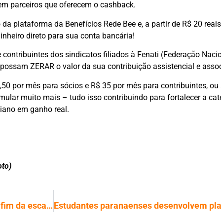
em parceiros que oferecem o cashback.
ro da plataforma da Benefícios Rede Bee e, a partir de R$ 20 re
inheiro direto para sua conta bancária!
e contribuintes dos sindicatos filiados à Fenati (Federação Naci
ossam ZERAR o valor da sua contribuição assistencial e assoc
,50 por mês para sócios e R$ 35 por mês para contribuintes, ou 
mular muito mais – tudo isso contribuindo para fortalecer a cat
iano em ganho real.
to)
Senado debate cronograma de PEC do fim da escala 6×1 e redução da jornada