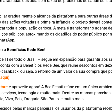
am afastadas das aulas em razão de problemas de saúde ou sit
mpliar gradualmente o alcance da plataforma para outras áreas 
das ações voltadas à primeira infância, o projeto deverá conte
çar toda a população carioca. A meta é transformar o agente de 
rviços públicos, aproximando os cidadãos do poder público por 
WhatsApp.
om a Benefícios Rede Bee!
 de TI de todo o Brasil – segue em expansão para garantir aos s
 conta com a Benefícios Rede Bee, que reúne descontos em dez
cashback, ou seja, o retorno de um valor da sua compra que po
 aqui)
Store
e aproveite agora! A Bee Fenati reúne em um único ambien
 serviços, tecnologia e muito mais. Dentre as marcas parceiras
ia, Vivo, Petz, Drogaria São Paulo, e muito mais!
ecidos pelas marcas parceiras, os usuários da plataforma receb