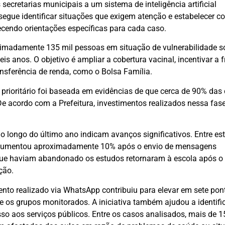
secretarias municipais a um sistema de inteligência artificial
segue identificar situações que exigem atenção e estabelecer co
cendo orientações específicas para cada caso.
oximadamente 135 mil pessoas em situação de vulnerabilidade s
is anos. O objetivo é ampliar a cobertura vacinal, incentivar a 
ansferência de renda, como o Bolsa Família.
 prioritário foi baseada em evidências de que cerca de 90% das
De acordo com a Prefeitura, investimentos realizados nessa fas
o longo do último ano indicam avanços significativos. Entre es
ar aumentou aproximadamente 10% após o envio de mensagens
que haviam abandonado os estudos retornaram à escola após o
ção.
nto realizado via WhatsApp contribuiu para elevar em sete pon
e os grupos monitorados. A iniciativa também ajudou a identifi
so aos serviços públicos. Entre os casos analisados, mais de 