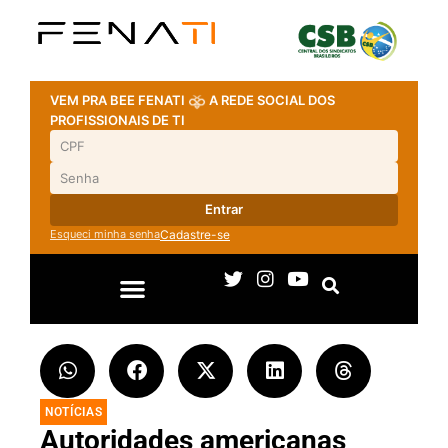
VEM PRA BEE FENATI
A REDE SOCIAL DOS
PROFISSIONAIS DE TI
Entrar
Esqueci minha senha
Cadastre-se
NOTÍCIAS
Autoridades americanas