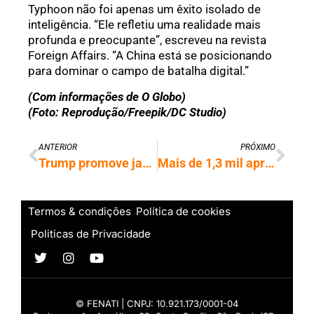
Typhoon não foi apenas um êxito isolado de
inteligência. “Ele refletiu uma realidade mais
profunda e preocupante”, escreveu na revista
Foreign Affairs. “A China está se posicionando
para dominar o campo de batalha digital.”
(Com informações de O Globo)
(Foto: Reprodução/Freepik/DC Studio)
ANTERIOR
PRÓXIMO
Trump promove jantar com líderes das big techs, mas não convida Musk
Mais de 1,3 mil aprovados no Enem dos Concursos serão nomeados
Termos & condições
Política de cookies
Politicas de Privacidade
© FENATI | CNPJ: 10.921.173/0001-04