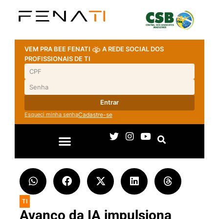
VEM PRA BEE FENATI
A REDE SOCIAL DOS
PROFISSIONAIS DE TI
Entrar
Esqueci minha senha
Cadastre-se
TI
Avanço da IA impulsiona