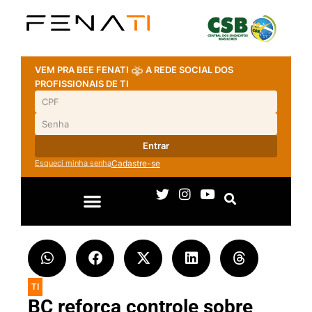
VEM PRA BEE FENATI
A REDE SOCIAL DOS
PROFISSIONAIS DE TI
Entrar
Esqueci minha senha
Cadastre-se
TI
BC reforça controle sobre