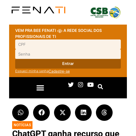
VEM PRA BEE FENATI
A REDE SOCIAL DOS
PROFISSIONAIS DE TI
Entrar
Esqueci minha senha
Cadastre-se
NOTÍCIAS
ChatGPT ganha recurso que