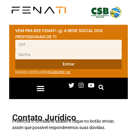
VEM PRA BEE FENATI
A REDE SOCIAL DOS
PROFISSIONAIS DE TI
Entrar
Esqueci minha senha
Cadastre-se
Contato Jurídico
Preencha o formulário abaixo e clique no botão enviar,
assim que possível responderemos suas dúvidas.