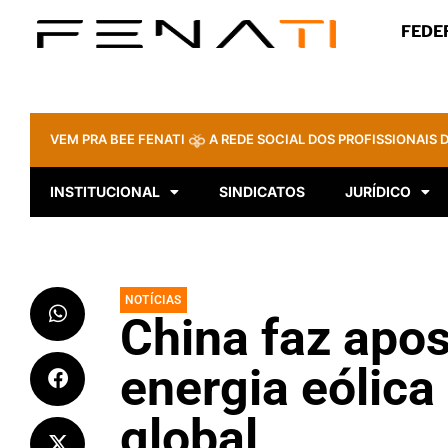
FEDE
VEM PRA BEE FENATI
A REDE SOCIAL DOS PROFISSIONAIS D
INSTITUCIONAL
SINDICATOS
JURÍDICO
NOTÍCIAS
China faz apos
energia eólic
global