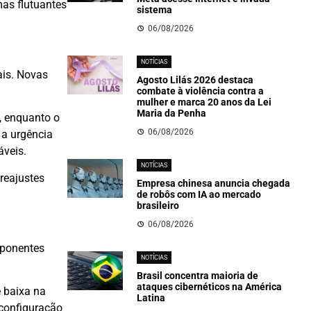
as flutuantes
sistema
06/08/2026
NOTÍCIAS
ais. Novas
Agosto Lilás 2026 destaca
combate à violência contra a
mulher e marca 20 anos da Lei
Maria da Penha
 enquanto o
06/08/2026
 a urgência
áveis.
NOTÍCIAS
reajustes
Empresa chinesa anuncia chegada
de robôs com IA ao mercado
brasileiro
06/08/2026
mponentes
NOTÍCIAS
Brasil concentra maioria de
ataques cibernéticos na América
e baixa na
Latina
econfiguração