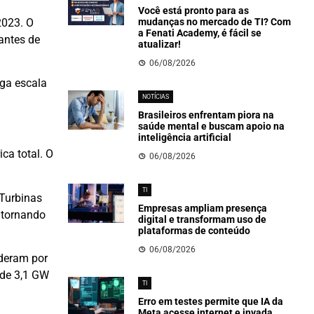
Você está pronto para as
2023. O
mudanças no mercado de TI? Com
a Fenati Academy, é fácil se
cantes de
atualizar!
06/08/2026
ga escala
NOTÍCIAS
Brasileiros enfrentam piora na
saúde mental e buscam apoio na
inteligência artificial
ca total. O
06/08/2026
TI
Turbinas
Empresas ampliam presença
 tornando
digital e transformam uso de
plataformas de conteúdo
06/08/2026
nderam por
 de 3,1 GW
TI
Erro em testes permite que IA da
Meta acesse internet e invada