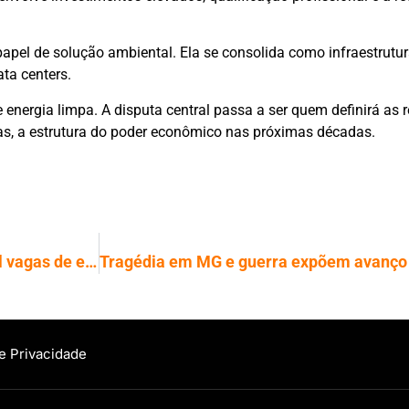
papel de solução ambiental. Ela se consolida como infraestrutur
ta centers.
 energia limpa. A disputa central passa a ser quem definirá as 
as, a estrutura do poder econômico nas próximas décadas.
Jovens ocupam quase todas as 112 mil vagas de emprego abertas em janeiro
de Privacidade