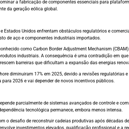
ominar a fabricação de componentes essenciais para plataform
te da geração eólica global.
e Estados Unidos enfrentam obstáculos regulatórios e comerci
custo de aço e componentes industriais importados.
conhecido como Carbon Border Adjustment Mechanism (CBAM),
produtos industriais. A consequência é uma contradição em que
scem barreiras que dificultam a expansão das energias renov
shore diminuiram 17% em 2025, devido a revisões regulatórias e 
u para 2026 e vai depender de novos incentivos públicos.
a depende parcialmente de sistemas avançados de controle e co
erdependência tecnológica permanece, embora menos intensa.
om o desafio de reconstruir cadeias produtivas após décadas d
envolve investimentos elevados, qualificação profissional e a r