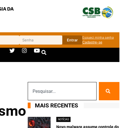
IA DA
Esqueci minha senha
Entrar
Cadastre-se
MAIS RECENTES
ismo
NOTÍCIAS
Novo malware assume controle do