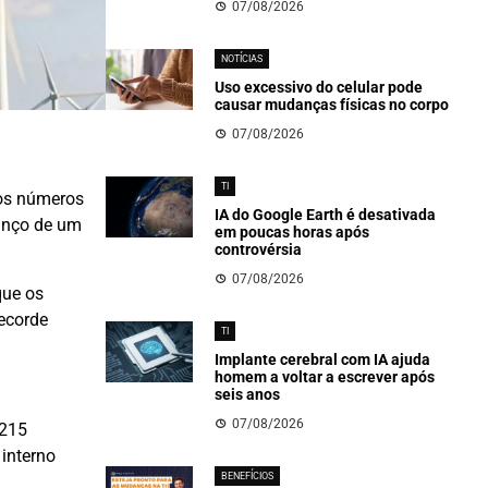
07/08/2026
NOTÍCIAS
Uso excessivo do celular pode
causar mudanças físicas no corpo
07/08/2026
TI
 os números
IA do Google Earth é desativada
vanço de um
em poucas horas após
controvérsia
07/08/2026
que os
ecorde
TI
Implante cerebral com IA ajuda
homem a voltar a escrever após
seis anos
07/08/2026
 215
interno
BENEFÍCIOS