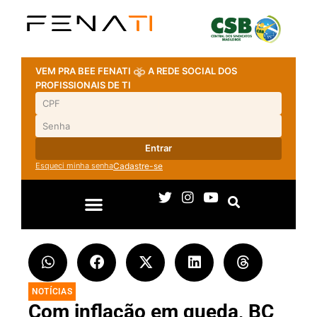
VEM PRA BEE FENATI
A REDE SOCIAL DOS
PROFISSIONAIS DE TI
Entrar
Esqueci minha senha
Cadastre-se
NOTÍCIAS
Com inflação em queda, BC