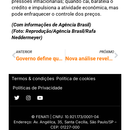
pressões inflacionárias; quando cai, barateia o
crédito e impulsiona a atividade econômica, mas
pode enfraquecer o controle dos preços.
(Com informações de Agência Brasil)
(Foto: Reprodução/Agência Brasil/Rafa
Neddermeyer)
ANTERIOR
PRÓXIMO
Governo define qual será o valor do salário mínimo em 2026; saiba
Nova análise revela brechas de segurança no PCIe 5.0
Termos & condições
Política de cookies
Politicas de Privacidade
© FENATI | CNPJ: 10.921.173/0001-04
Endereço: Av. Angélica, 35, Santa Cecília, São Paulo/SP –
CEP: 01227-000