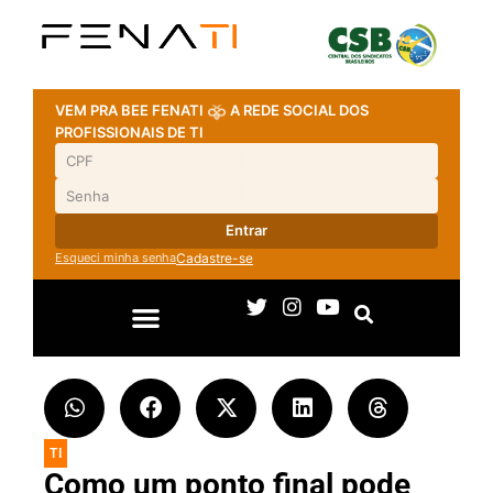
VEM PRA BEE FENATI
A REDE SOCIAL DOS
PROFISSIONAIS DE TI
Entrar
Esqueci minha senha
Cadastre-se
TI
Como um ponto final pode