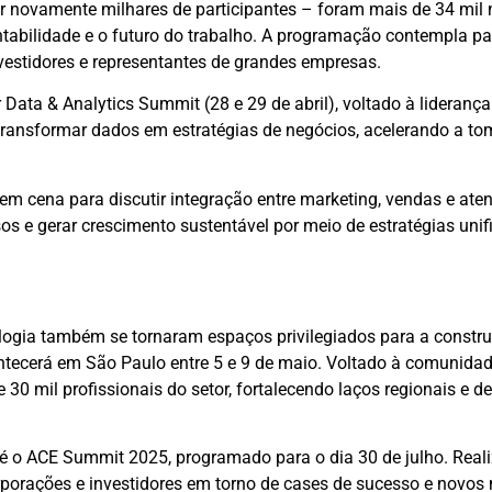
nir novamente milhares de participantes – foram mais de 34 mil
ntabilidade e o futuro do trabalho. A programação contempla pai
vestidores e representantes de grandes empresas.
ata & Analytics Summit (28 e 29 de abril), voltado à lideranç
 transformar dados em estratégias de negócios, acelerando a t
em cena para discutir integração entre marketing, vendas e at
sos e gerar crescimento sustentável por meio de estratégias unif
ologia também se tornaram espaços privilegiados para a constr
tecerá em São Paulo entre 5 e 9 de maio. Voltado à comunidad
 30 mil profissionais do setor, fortalecendo laços regionais e d
 é o ACE Summit 2025, programado para o dia 30 de julho. Real
orporações e investidores em torno de cases de sucesso e novos