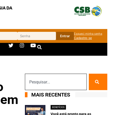
IA DA
Esqueci minha senha
Entrar
Cadastre-se
o
MAIS RECENTES
o em
BENEFÍCIOS
Você está pronto para as