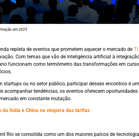
nformação em 2025
nda repleta de eventos que prometem aquecer o mercado de
TI
ação. Com temas que vão de inteligência artificial à integração
do ano funcionam como termômetro das transformações em curs
ócios.
startups ou no setor público, participar desses encontros é u
m de acompanhar tendências, os eventos oferecem oportunidades
m mercado em constante mutação.
da Índia e China na véspera das tarifas
mit Rio se consolida como um dos maiores palcos de tecnologi