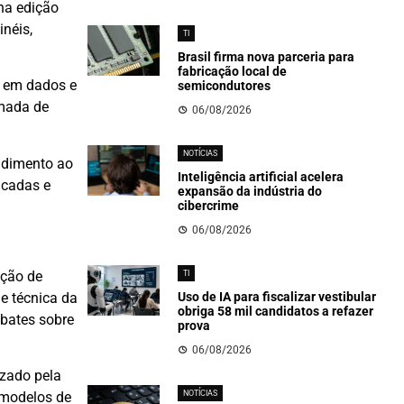
 na edição
néis,
TI
Brasil firma nova parceria para
fabricação local de
a em dados e
semicondutores
omada de
06/08/2026
NOTÍCIAS
endimento ao
Inteligência artificial acelera
icadas e
expansão da indústria do
cibercrime
06/08/2026
ução de
TI
e técnica da
Uso de IA para fiscalizar vestibular
obriga 58 mil candidatos a refazer
ebates sobre
prova
06/08/2026
izado pela
 modelos de
NOTÍCIAS