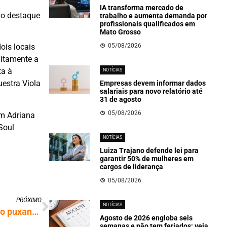
IA transforma mercado de
 o destaque
trabalho e aumenta demanda por
profissionais qualificados em
Mato Grosso
05/08/2026
ois locais
uitamente a
ta à
NOTÍCIAS
estra Viola
Empresas devem informar dados
salariais para novo relatório até
31 de agosto
05/08/2026
om Adriana
Soul
NOTÍCIAS
Luiza Trajano defende lei para
garantir 50% de mulheres em
cargos de liderança
05/08/2026
PRÓXIMO
NOTÍCIAS
Uberlândia projeta expansão com inovação puxando a economia
Agosto de 2026 engloba seis
semanas e não tem feriados; veja