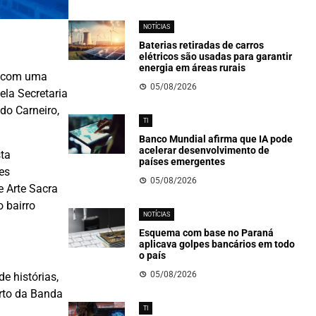
NOTÍCIAS
Baterias retiradas de carros
elétricos são usadas para garantir
energia em áreas rurais
m com uma
05/08/2026
ela Secretaria
do Carneiro,
TI
Banco Mundial afirma que IA pode
acelerar desenvolvimento de
ta
países emergentes
es
05/08/2026
e Arte Sacra
 bairro
NOTÍCIAS
Esquema com base no Paraná
aplicava golpes bancários em todo
o país
05/08/2026
e histórias,
erto da Banda
TI