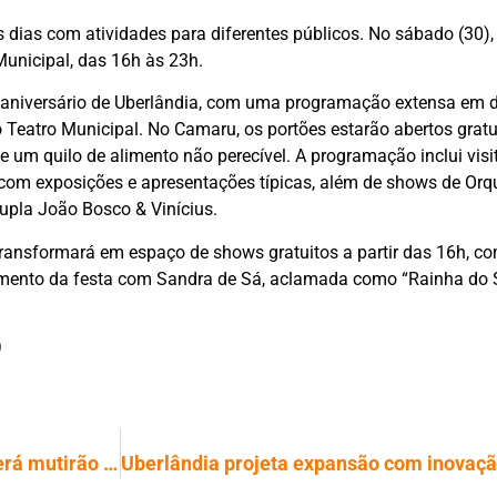
 dias com atividades para diferentes públicos. No sábado (30),
Municipal, das 16h às 23h.
 aniversário de Uberlândia, com uma programação extensa em d
 Teatro Municipal. No Camaru, os portões estarão abertos grat
de um quilo de alimento não perecível. A programação inclui visi
 com exposições e apresentações típicas, além de shows de Orqu
dupla João Bosco & Vinícius.
transformará em espaço de shows gratuitos a partir das 16h, c
amento da festa com Sandra de Sá, aclamada como “Rainha do 
)
Uberlândia 137 anos: Praça do Sabiá terá mutirão de serviços; confira