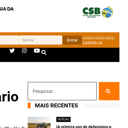
IA DA
Esqueci minha senha
Entrar
Cadastre-se
rio
MAIS RECENTES
NOTÍCIAS
IA otimiza uso de defensivos e