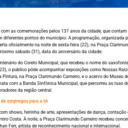
 com as comemorações pelos 137 anos da cidade, que conta
em diferentes pontos do município. A programação, organizada p
rta oficialmente na noite de sexta-feira (22), na Praça Clarimun
 próximo sábado (31), data do aniversário da cidade.
ntenário do Coreto Municipal, que recebeu o nome do saxofonis
 (23), o público pôde acompanhar exposições como Nossas Raíz
a Pintura, na Praça Clarimundo Carneiro, e o acervo do Museu d
ata com a Banda Sinfônica Municipal, que percorreu as ruas do
adores da região central.
 de empregos para a IA
om shows, feirinha de arte, apresentações de dança, contação d
gemiro Costa. À noite, a Praça Clarimundo Carneiro recebeu conc
an Ferr, artista de reconhecimento nacional e internacional.