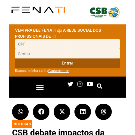
VEM PRA BEE FENATI
A REDE SOCIAL DOS
PROFISSIONAIS DE TI
Entrar
Esqueci minha senha
Cadastre-se
NOTÍCIAS
CSB debate impactos da