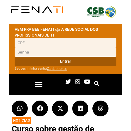
VEM PRA BEE FENATI
A REDE SOCIAL DOS
PROFISSIONAIS DE TI
Entrar
Esqueci minha senha
Cadastre-se
NOTÍCIAS
Curso sobre gestão de