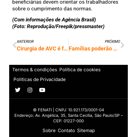
beneficiárias devem orientar os trabalhadores
sobre o cumprimento das normas.
(Com informações de Agência Brasil)
(Foto: Reprodução/Freepik/pressmaster)
ANTERIOR
PRÓXIMO
Cirurgia de AVC é feita por robô remotamente pela primeira vez
Famílias poderão financiar imóveis mais caros pelo Minha Casa, Minha Vida
Termos & condições
Política de cookies
Politicas de Privacidade
© FENATI | CNPJ: 10.921.173/0001-04
Endereço: Av. Angélica, 35, Santa Cecília, São Paulo/SP –
CEP: 01227-000
Sobre
Contato
Sitemap