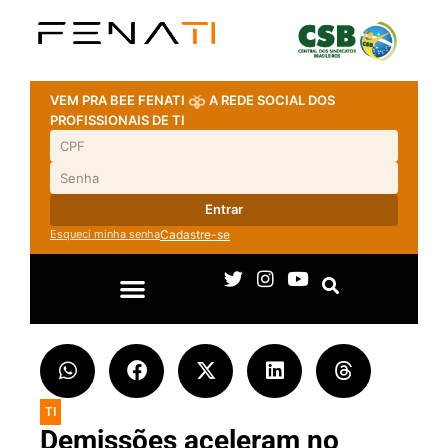
VEM PRA BEE FENATI
A REDE SOCIAL DOS
PROFISSIONAIS DE TI
Entrar
Esqueci minha senha
Cadastre-se
TI
Demissões aceleram no