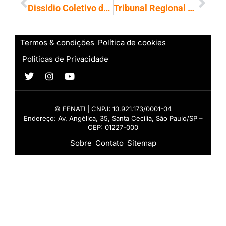
Dissidio Coletivo de Trabalho 2016 – 2018 (SINDPD/MT e MTI – Empresa Matogrossense da Tecnologia da Informação)
Tribunal Regional do Trabalho concede mais 30 dias para tentativa de acordo da CCT 2018
Termos & condições
Política de cookies
Politicas de Privacidade
© FENATI | CNPJ: 10.921.173/0001-04
Endereço: Av. Angélica, 35, Santa Cecília, São Paulo/SP –
CEP: 01227-000
Sobre
Contato
Sitemap