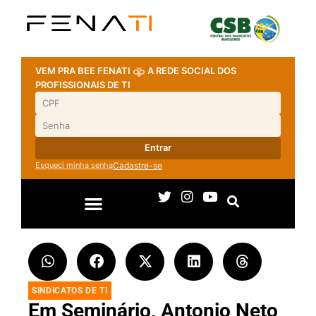
VEM PRA BEE FENATI
A REDE SOCIAL DOS
PROFISSIONAIS DE TI
Entrar
Esqueci minha senha
Cadastre-se
SINDICATOS DE TI
Em Seminário, Antonio Neto