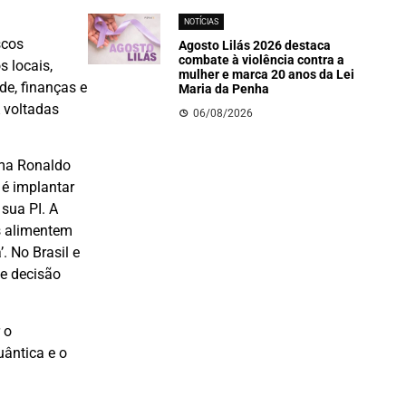
NOTÍCIAS
scos
Agosto Lilás 2026 destaca
combate à violência contra a
s locais,
mulher e marca 20 anos da Lei
e, finanças e
Maria da Penha
 voltadas
06/08/2026
rma Ronaldo
 é implantar
sua PI. A
s alimentem
. No Brasil e
de decisão
 o
uântica e o