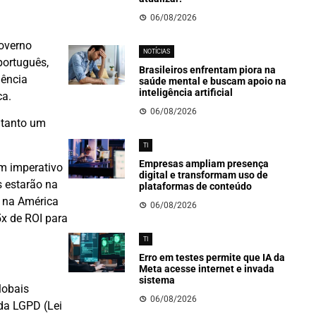
06/08/2026
governo
NOTÍCIAS
português,
Brasileiros enfrentam piora na
gência
saúde mental e buscam apoio na
inteligência artificial
ca.
06/08/2026
 tanto um
TI
Empresas ampliam presença
um imperativo
digital e transformam uso de
s estarão na
plataformas de conteúdo
a na América
06/08/2026
5x de ROI para
TI
Erro em testes permite que IA da
Meta acesse internet e invada
sistema
lobais
06/08/2026
 da LGPD (Lei