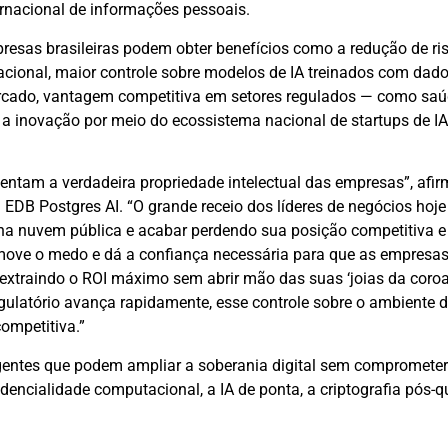
ernacional de informações pessoais.
presas brasileiras podem obter benefícios como a redução de ri
acional, maior controle sobre modelos de IA treinados com dado
ercado, vantagem competitiva em setores regulados — como saúd
a inovação por meio do ecossistema nacional de startups de IA
entam a verdadeira propriedade intelectual das empresas”, afi
 EDB Postgres AI. “O grande receio dos líderes de negócios hoje
a nuvem pública e acabar perdendo sua posição competitiva e 
remove o medo e dá a confiança necessária para que as empresa
xtraindo o ROI máximo sem abrir mão das suas ‘joias da coroa’
ulatório avança rapidamente, esse controle sobre o ambiente 
ompetitiva.”
gentes que podem ampliar a soberania digital sem comprometer
dencialidade computacional, a IA de ponta, a criptografia pós-q