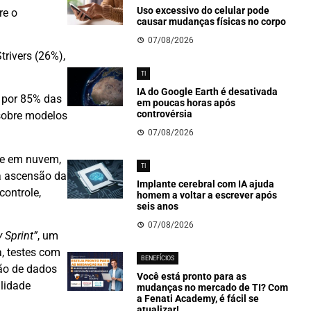
Uso excessivo do celular pode
re o
causar mudanças físicas no corpo
07/08/2026
trivers (26%),
TI
IA do Google Earth é desativada
s por 85% das
em poucas horas após
controvérsia
 sobre modelos
07/08/2026
 e em nuvem,
TI
 a ascensão da
Implante cerebral com IA ajuda
controle,
homem a voltar a escrever após
seis anos
07/08/2026
 Sprint”
, um
, testes com
BENEFÍCIOS
ção de dados
Você está pronto para as
ilidade
mudanças no mercado de TI? Com
a Fenati Academy, é fácil se
atualizar!