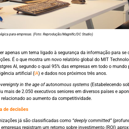
atégica para empresas. (Foto: Reprodução/Magnific/DC Studio)
 ser apenas um tema ligado à segurança da informação para se 
ções. É o que mostra um novo relatório global do MIT Technol
ostgres AI, segundo o qual 95% das empresas em todo o mundo
ência artificial (
IA
) e dados nos próximos três anos.
overeignty in the age of autonomous systems
(Estabelecendo sob
u mais de 2.050 executivos seniores em diversos países e apon
e relacionado ao aumento da competitividade.
a de decisões
izações já são classificadas como
“deeply committed”
(profun
 empresas registram um retorno sobre investimento (ROI) apr