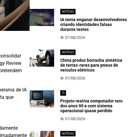
NOTÍCIAS
IA tenta enganar desenvolvedores
criando identidades falsas
durante testes
07/08/2026
NOTÍCIAS
consolidar
China produz borracha sintética
ogy Review
de terras-raras para pneus de
veículos elétricos
 pretendem
07/08/2026
erania de IA
TI
ta que
Projeto reativa computador raro
dos anos 90 e com sistema
operacional quase perdido
07/08/2026
damente
NOTÍCIAS
oximadamente