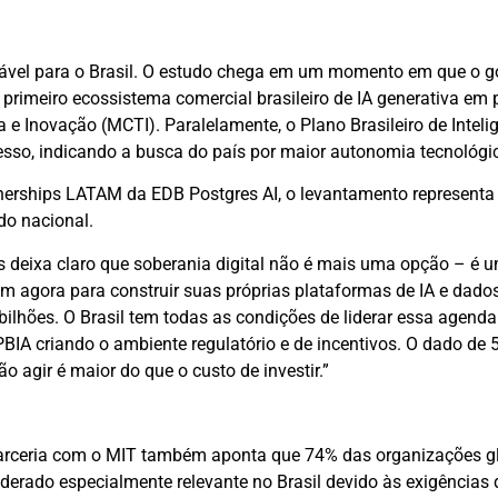
orável para o Brasil. O estudo chega em um momento em que o 
 primeiro ecossistema comercial brasileiro de IA generativa em 
 e Inovação (MCTI). Paralelamente, o Plano Brasileiro de Inteli
esso, indicando a busca do país por maior autonomia tecnológi
tnerships LATAM da EDB Postgres AI, o levantamento representa
do nacional.
s deixa claro que soberania digital não é mais uma opção – é 
em agora para construir suas próprias plataformas de IA e dado
bilhões. O Brasil tem todas as condições de liderar essa agend
PBIA criando o ambiente regulatório e de incentivos. O dado de 
 agir é maior do que o custo de investir.”
parceria com o MIT também aponta que 74% das organizações g
derado especialmente relevante no Brasil devido às exigências