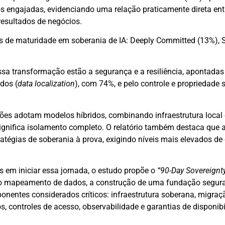
s engajadas, evidenciando uma relação praticamente direta ent
resultados de negócios.
is de maturidade em soberania de IA: Deeply Committed (13%), S
ssa transformação estão a segurança e a resiliência, apontada
dos (
data localization
), com 74%, e pelo controle e propriedade
ões adotam modelos híbridos, combinando infraestrutura local
 significa isolamento completo. O relatório também destaca que
ratégias de soberania à prova, exigindo níveis mais elevados de 
 em iniciar essa jornada, o estudo propõe o
“90-Day Sovereignty
 o mapeamento de dados, a construção de uma fundação segura
onentes considerados críticos: infraestrutura soberana, migra
, controles de acesso, observabilidade e garantias de disponib