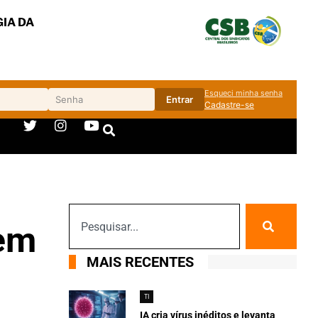
IA DA
Esqueci minha senha
Entrar
Cadastre-se
 em
MAIS RECENTES
TI
IA cria vírus inéditos e levanta