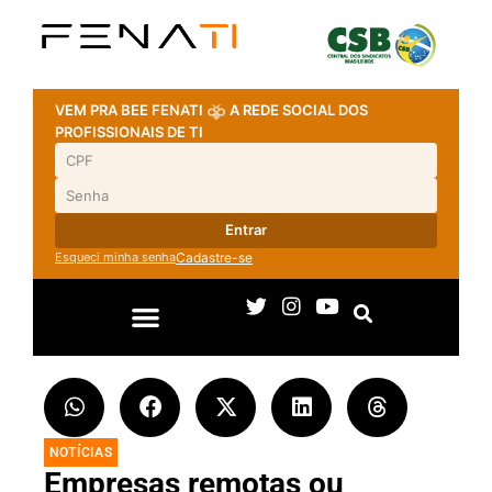
VEM PRA BEE FENATI
A REDE SOCIAL DOS
PROFISSIONAIS DE TI
Entrar
Esqueci minha senha
Cadastre-se
NOTÍCIAS
Empresas remotas ou