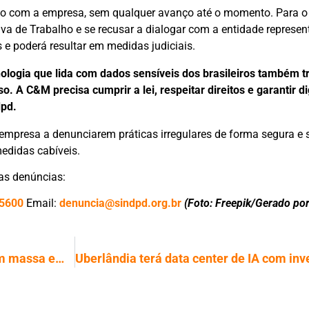
ção com a empresa, sem qualquer avanço até o momento. Para o 
a de Trabalho e se recusar a dialogar com a entidade represen
s e poderá resultar em medidas judiciais.
ologia que lida com dados sensíveis dos brasileiros também t
. A C&M precisa cumprir a lei, respeitar direitos e garantir d
dpd.
 empresa a denunciarem práticas irregulares de forma segura e s
edidas cabíveis.
uas denúncias:
-5600
Email:
denuncia@sindpd.org.br
(Foto: Freepik/Gerado por
Sankhya é condenada por demissão em massa em Uberlândia