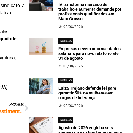
IA transforma mercado de
sindicato, a
trabalho e aumenta demanda por
tativa
profissionais qualificados em
Mato Grosso
05/08/2026
rate
ignidade
NOTÍCIAS
Empresas devem informar dados
salariais para novo relatório até
igilosa,
31 de agosto
05/08/2026
NOTÍCIAS
 IA)
Luiza Trajano defende lei para
garantir 50% de mulheres em
cargos de liderança
PRÓXIMO
05/08/2026
Uberlândia terá data center de IA com investimento de R$ 6 bilhões
NOTÍCIAS
Agosto de 2026 engloba seis
semanas e não tem feriados; veja