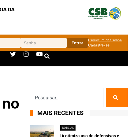
IA DA
Esqueci minha senha
Entrar
Cadastre-se
 no
MAIS RECENTES
NOTÍCIAS
IA otimiza uso de defensivos e