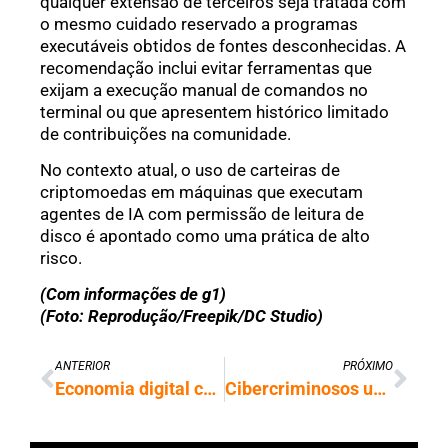
qualquer extensão de terceiros seja tratada com
o mesmo cuidado reservado a programas
executáveis obtidos de fontes desconhecidas. A
recomendação inclui evitar ferramentas que
exijam a execução manual de comandos no
terminal ou que apresentem histórico limitado
de contribuições na comunidade.
No contexto atual, o uso de carteiras de
criptomoedas em máquinas que executam
agentes de IA com permissão de leitura de
disco é apontado como uma prática de alto
risco.
(Com informações de g1)
(Foto: Reprodução/Freepik/DC Studio)
ANTERIOR
PRÓXIMO
Economia digital consta entre prioridades do governo para 2026
Cibercriminosos usam IA para espalhar trojan que grava telas de celulares Android