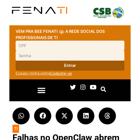
VEM PRA BEE FENATI
A REDE SOCIAL DOS
PROFISSIONAIS DE TI
Entrar
Esqueci minha senha
Cadastre-se
TI
Falhas no OpenClaw abrem