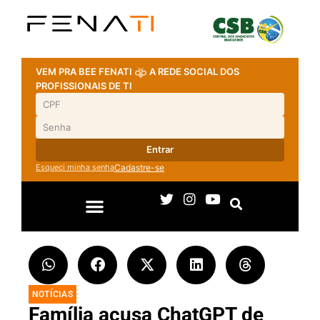
VEM PRA BEE FENATI
A REDE SOCIAL DOS
PROFISSIONAIS DE TI
Entrar
Esqueci minha senha
Cadastre-se
NOTÍCIAS
Família acusa ChatGPT de