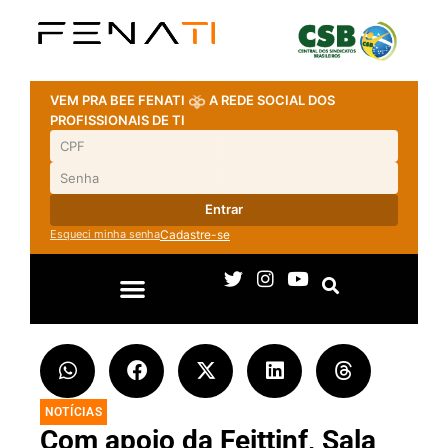
VEM PRA BEE FENATI
A REDE SOCIAL DOS
PROFISSIONAIS DE TI
Entrar
Esqueci minha senha
Cadastre-se
NOTÍCIAS
Com apoio da Feittinf, Sala