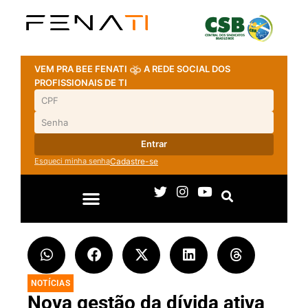
VEM PRA BEE FENATI
A REDE SOCIAL DOS
PROFISSIONAIS DE TI
Entrar
Esqueci minha senha
Cadastre-se
NOTÍCIAS
Nova gestão da dívida ativa