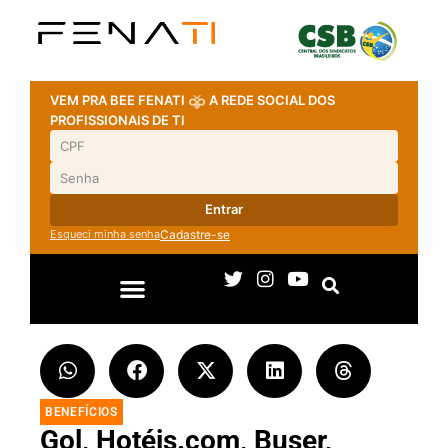
VEM PRA BEE FENATI
A REDE SOCIAL DOS
PROFISSIONAIS DE TI
Entrar
Esqueci minha senha
Cadastre-se
BENEFÍCIOS
Gol, Hotéis.com, Buser,