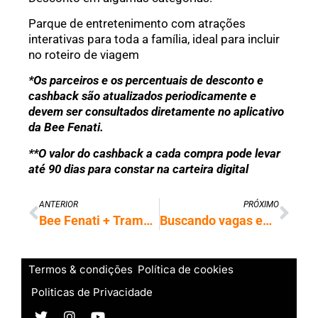
Parque de entretenimento com atrações
interativas para toda a família, ideal para incluir
no roteiro de viagem
*Os parceiros e os percentuais de desconto e
cashback são atualizados periodicamente e
devem ser consultados diretamente no aplicativo
da Bee Fenati.
**O valor do cashback a cada compra pode levar
até 90 dias para constar na carteira digital
ANTERIOR
PRÓXIMO
Bee Fenati + Trampos: parceria facilita acesso às melhores vagas de TI; confira!
Buscando vagas em TI? Junte-se à Bee Hunter e deixe a IA encontrar sua próxima oportunidade!
Termos & condições
Política de cookies
Politicas de Privacidade