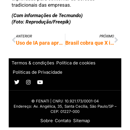
tradicionais das empresas.
(Com informações de Tecmundo)
(Foto: Reprodução/Freepik)
ANTERIOR
PRÓXIMO
Uso de IA para aprendizagem cresce acima da média global no Brasil
Brasil cobra que X impeça Grok de criar imagens sexualizadas falsas
Termos & condições
Política de cookies
Politicas de Privacidade
© FENATI | CNPJ: 10.921.173/0001-04
Endereço: Av. Angélica, 35, Santa Cecília, São Paulo/SP –
CEP: 01227-000
Sobre
Contato
Sitemap