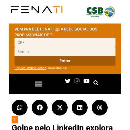
VEM PRA BEE FENATI
A REDE SOCIAL DOS
PROFISSIONAIS DE TI
Entrar
Esqueci minha senha
Cadastre-se
TI
Golpe pelo LinkedIn explora