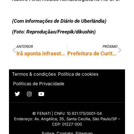
(Com informações de Diário de Uberlândia)
(Foto: Reproduçãao/Freepik/dikushin)
ANTERIOR
PRÓXIMO
Irã aponta infraestrutura de big techs ligadas aos EUA e Israel como novos alvos
Prefeitura de Curitiba abre vagas de estágio com bolsas até R$ 2,5 mil
Termos & condições
Política de cookies
Politicas de Privacidade
© FENATI | CNPJ: 10.921.173/0001-04
Endereço: Av. Angélica, 35, Santa Cecília, São Paulo/SP –
CEP: 01227-000
Sobre
Contato
Sitemap