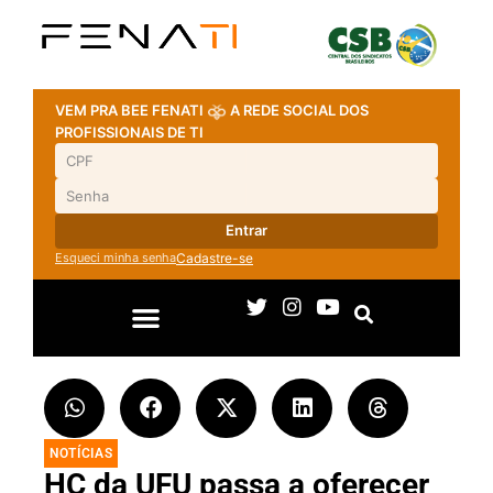
VEM PRA BEE FENATI
A REDE SOCIAL DOS
PROFISSIONAIS DE TI
Entrar
Esqueci minha senha
Cadastre-se
NOTÍCIAS
HC da UFU passa a oferecer