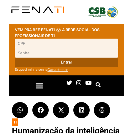
VEM PRA BEE FENATI
A REDE SOCIAL DOS
PROFISSIONAIS DE TI
Entrar
Esqueci minha senha
Cadastre-se
TI
Humanização da inteligência