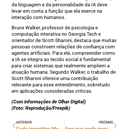
da linguagem e da personalidade da IA deve
levar em conta a função que ela exerce na
interação com humanos.
Bruce Walker, professor de psicologia e
computação interativa no Georgia Tech e
orientador de Scott-Sharoni, destaca que muitas
pessoas constroem relações de confiança com
agentes artificiais. Para ele, compreender como
a IA se integra ao tecido social é fundamental
para criar sistemas que realmente ampliem a
atuação humana. Segundo Walker, o trabalho de
Scott-Sharoni oferece uma contribuição
relevante para esse entendimento, sobretudo
em aplicações consideradas críticas.
(Com informações de Olhar Digital)
(Foto: Reprodução/Freepik)
ANTERIOR
PRÓXIMO
Cade investiga Meta por barrar chatbots de terceiros e suspende novas regras do WhatsApp
App que pede prova de vida do usuário lidera downloads pagos na China