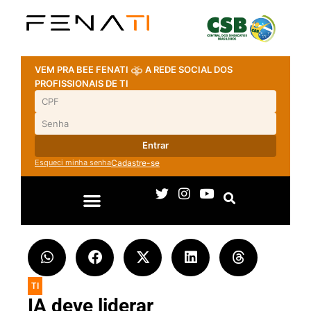
VEM PRA BEE FENATI
A REDE SOCIAL DOS
PROFISSIONAIS DE TI
Entrar
Esqueci minha senha
Cadastre-se
TI
IA deve liderar