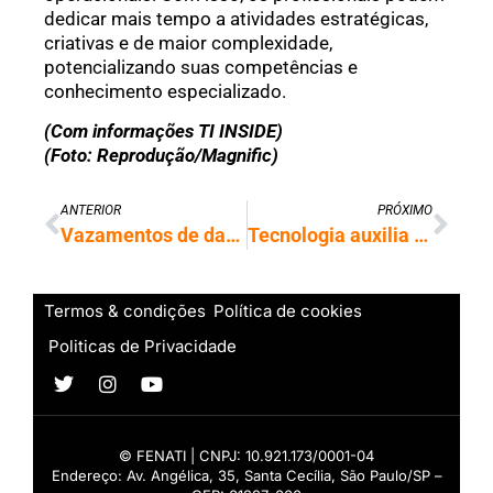
dedicar mais tempo a atividades estratégicas,
criativas e de maior complexidade,
potencializando suas competências e
conhecimento especializado.
(Com informações TI INSIDE)
(Foto: Reprodução/Magnific)
ANTERIOR
PRÓXIMO
Vazamentos de dados e ataques digitais colocam cibersegurança no protagonismo global
Tecnologia auxilia no combate ao furto de energia em Mato Grosso
Termos & condições
Política de cookies
Politicas de Privacidade
© FENATI | CNPJ: 10.921.173/0001-04
Endereço: Av. Angélica, 35, Santa Cecília, São Paulo/SP –