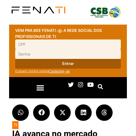
VEM PRA BEE FENATI
A REDE SOCIAL DOS
PROFISSIONAIS DE TI
Entrar
Esqueci minha senha
Cadastre-se
TI
IA avança no mercado