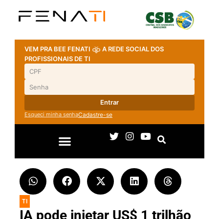
VEM PRA BEE FENATI
A REDE SOCIAL DOS
PROFISSIONAIS DE TI
Entrar
Esqueci minha senha
Cadastre-se
TI
IA pode injetar US$ 1 trilhão