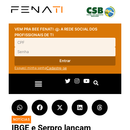
VEM PRA BEE FENATI
A REDE SOCIAL DOS
PROFISSIONAIS DE TI
Entrar
Esqueci minha senha
Cadastre-se
NOTÍCIAS
IBGE e Serpro lançam