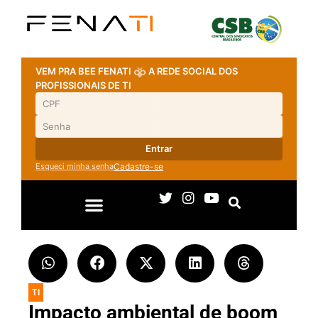
VEM PRA BEE FENATI
A REDE SOCIAL DOS
PROFISSIONAIS DE TI
Entrar
Esqueci minha senha
Cadastre-se
TI
Impacto ambiental de boom