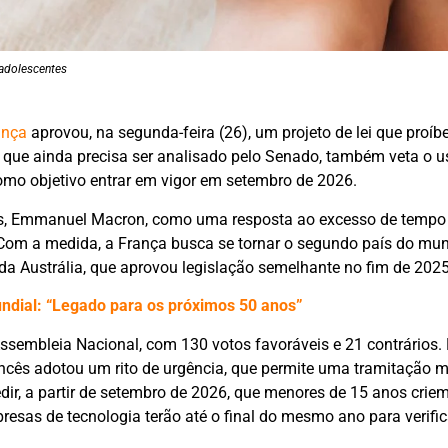
 adolescentes
ança
aprovou, na segunda-feira (26), um projeto de lei que proíb
, que ainda precisa ser analisado pelo Senado, também veta o u
omo objetivo entrar em vigor em setembro de 2026.
ês, Emmanuel Macron, como uma resposta ao excesso de tempo d
. Com a medida, a França busca se tornar o segundo país do mu
da Austrália, que aprovou legislação semelhante no fim de 2025
mundial: “Legado para os próximos 50 anos”
ssembleia Nacional, com 130 votos favoráveis e 21 contrários. 
ncês adotou um rito de urgência, que permite uma tramitação m
dir, a partir de setembro de 2026, que menores de 15 anos cri
sas de tecnologia terão até o final do mesmo ano para verific