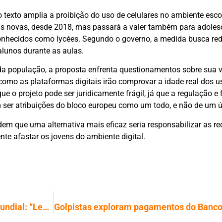
o texto amplia a proibição do uso de celulares no ambiente escol
mais novas, desde 2018, mas passará a valer também para adoles
onhecidos como lycées. Segundo o governo, a medida busca red
alunos durante as aulas.
 da população, a proposta enfrenta questionamentos sobre sua v
 como as plataformas digitais irão comprovar a idade real dos u
e o projeto pode ser juridicamente frágil, já que a regulação e 
ser atribuições do bloco europeu como um todo, e não de um ú
em que uma alternativa mais eficaz seria responsabilizar as re
te afastar os jovens do ambiente digital.
Telescópio brasileiro vira referência mundial: “Legado para os próximos 50 anos”