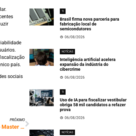
ar.
TI
centes
Brasil firma nova parceria para
uzir
fabricação local de
semicondutores
06/08/2026
iabilidade
suários.
NOTÍCIAS
fiscalização
Inteligência artificial acelera
nico país.
expansão da indústria do
cibercrime
des sociais
06/08/2026
TI
Uso de IA para fiscalizar vestibular
obriga 58 mil candidatos a refazer
prova
06/08/2026
PRÓXIMO
Golpistas exploram pagamentos do Banco Master e FGC emite alerta
NOTÍCIAS