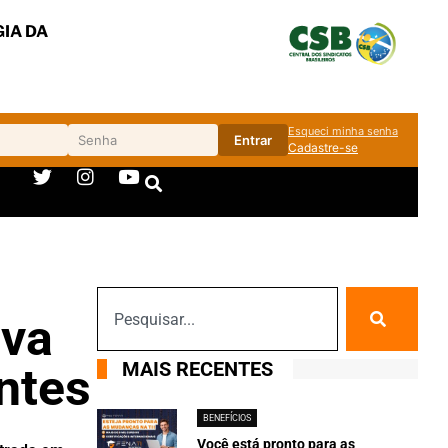
IA DA
Esqueci minha senha
Entrar
Cadastre-se
ova
MAIS RECENTES
ntes
BENEFÍCIOS
Você está pronto para as