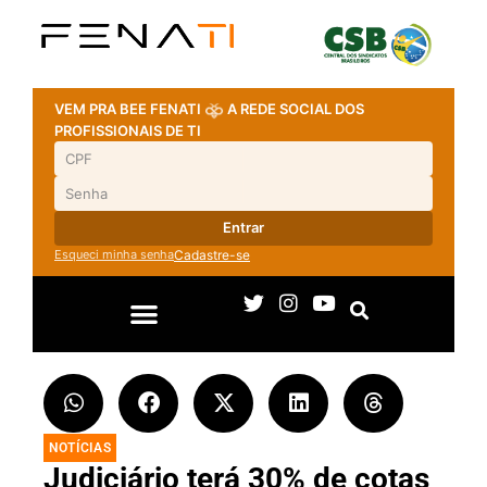
VEM PRA BEE FENATI
A REDE SOCIAL DOS
PROFISSIONAIS DE TI
Entrar
Esqueci minha senha
Cadastre-se
NOTÍCIAS
Judiciário terá 30% de cotas