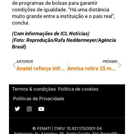
de programas de bolsas para garantir
condições de igualdade. “Há uma distância
muito grande entre a instituição e o país real”,
conclui.
(Com informações de ICL Notícias)
(Foto: Reprodução/Rafa Neddermeyer/Agência
Brasil)
ANTERIOR
PRÓXIMO
Anatel reforça infraestrutura e faz novo plano para fiscalizar satélites
Anvisa retira 25 marcas de azeite do mercado por fraudes
Termos & condições
Política de cookies
Politicas de Privacidade
© FENATI | CNPJ: 10.921.173/0001-04
Endereço: Av. Angélica, 35, Santa Cecília, São Paulo/SP –