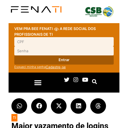
VEM PRA BEE FENATI
A REDE SOCIAL DOS
PROFISSIONAIS DE TI
Entrar
Esqueci minha senha
Cadastre-se
TI
Maior vazamento de logins