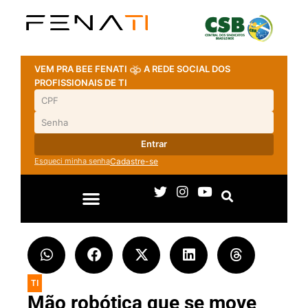
VEM PRA BEE FENATI
A REDE SOCIAL DOS
PROFISSIONAIS DE TI
Entrar
Esqueci minha senha
Cadastre-se
TI
Mão robótica que se move