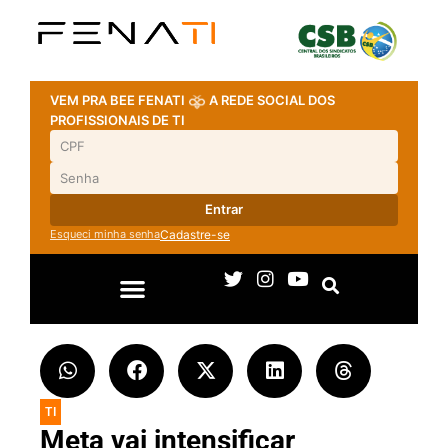
VEM PRA BEE FENATI
A REDE SOCIAL DOS
PROFISSIONAIS DE TI
Entrar
Esqueci minha senha
Cadastre-se
TI
Meta vai intensificar