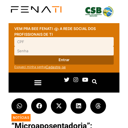
VEM PRA BEE FENATI
A REDE SOCIAL DOS
PROFISSIONAIS DE TI
Entrar
Esqueci minha senha
Cadastre-se
NOTÍCIAS
“Microaposentadoria”: