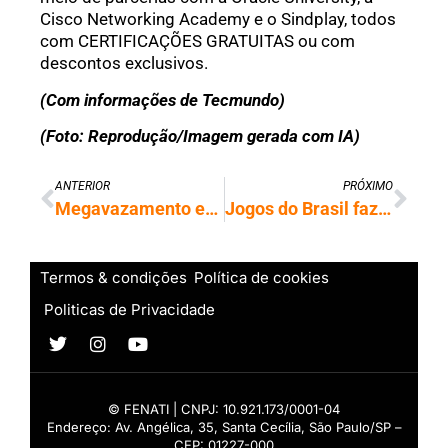
Cisco Networking Academy e o Sindplay, todos
com CERTIFICAÇÕES GRATUITAS ou com
descontos exclusivos.
(Com informações de Tecmundo)
(Foto: Reprodução/Imagem gerada com IA)
ANTERIOR
PRÓXIMO
Megavazamento expõe 24 bilhões de credenciais e preocupa especialistas em segurança
Jogos do Brasil fazem tráfego de internet crescer mais de quatro vezes
Termos & condições
Política de cookies
Politicas de Privacidade
© FENATI | CNPJ: 10.921.173/0001-04
Endereço: Av. Angélica, 35, Santa Cecília, São Paulo/SP –
CEP: 01227-000