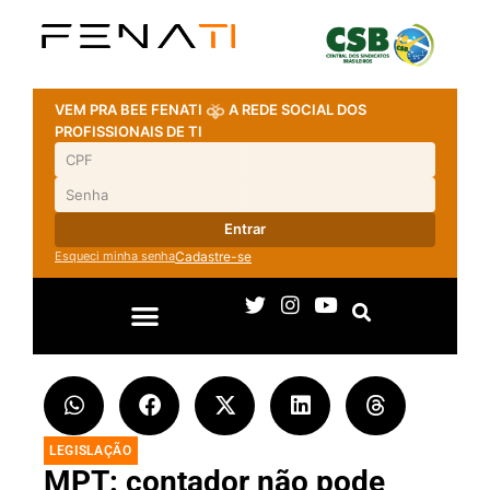
VEM PRA BEE FENATI
A REDE SOCIAL DOS
PROFISSIONAIS DE TI
Entrar
Esqueci minha senha
Cadastre-se
LEGISLAÇÃO
MPT: contador não pode