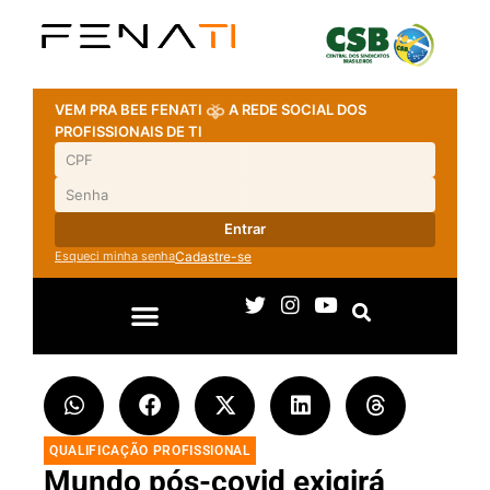
VEM PRA BEE FENATI
A REDE SOCIAL DOS
PROFISSIONAIS DE TI
Entrar
Esqueci minha senha
Cadastre-se
QUALIFICAÇÃO PROFISSIONAL
Mundo pós-covid exigirá