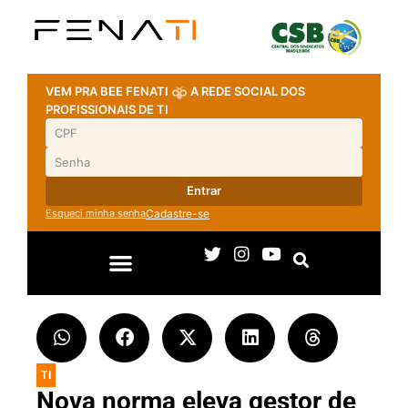
VEM PRA BEE FENATI
A REDE SOCIAL DOS
PROFISSIONAIS DE TI
Entrar
Esqueci minha senha
Cadastre-se
TI
Nova norma eleva gestor de