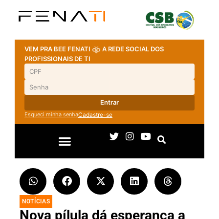
VEM PRA BEE FENATI
A REDE SOCIAL DOS
PROFISSIONAIS DE TI
Entrar
Esqueci minha senha
Cadastre-se
NOTÍCIAS
Nova pílula dá esperança a