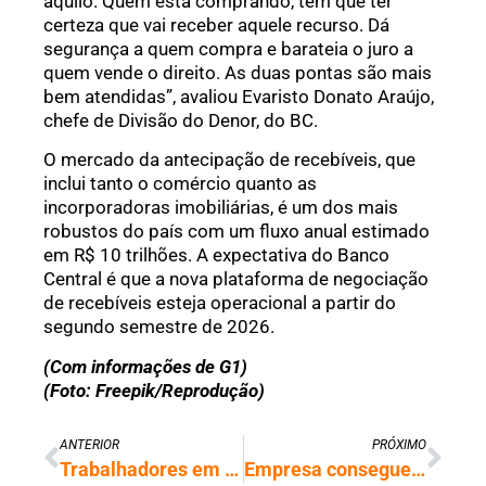
aquilo. Quem está comprando, tem que ter
certeza que vai receber aquele recurso. Dá
segurança a quem compra e barateia o juro a
quem vende o direito. As duas pontas são mais
bem atendidas”, avaliou Evaristo Donato Araújo,
chefe de Divisão do Denor, do BC.
O mercado da antecipação de recebíveis, que
inclui tanto o comércio quanto as
incorporadoras imobiliárias, é um dos mais
robustos do país com um fluxo anual estimado
em R$ 10 trilhões. A expectativa do Banco
Central é que a nova plataforma de negociação
de recebíveis esteja operacional a partir do
segundo semestre de 2026.
(Com informações de G1)
(Foto: Freepik/Reprodução)
ANTERIOR
PRÓXIMO
Trabalhadores em regime CLT terão novo modelo de consignado, anuncia governo
Empresa consegue liminar e escaneamento de íris continuará no Brasil