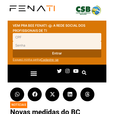
VEM PRA BEE FENATI
A REDE SOCIAL DOS
PROFISSIONAIS DE TI
Entrar
Esqueci minha senha
Cadastre-se
NOTÍCIAS
Novas medidas do BC